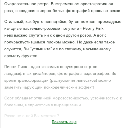
Очаровательное ретро. Вневременная аристократичная
роза, сошедшая с черно-белых фотографий прошлых веков.
Стильный, как будто пенящийся, бутон-помпон, прохладные
изящные пастельно-розовые полутона - Peony Pink
невозможно спутать ни с одной другой розой. А вот с
полураспустившимся пионом можно. Но даже если такое
случится, Вы “услышите” ее по свежему, насыщенному
аромату фруктов.
Пиони Пинк - один из самых популярных сортов
ландшафтных дизайнеров, фотографов, видеографов. Во
время трансформации (распускания лепестков) можно
заметить чарующий психоделический эффект!
Сорт обладает отличной морозостойкостью, устойчивостью к
болезням, неприхотлив в выращивании.
Разве не о ней Вы мечтали?
Показать еще