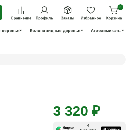
ДЛЯ ТЕХ, КТО УСПЕЕТ!
0
+7 991 898 83 30
Сравнение
Профиль
Заказы
Избранное
Корзина
 деревья
Колоновидные деревья
Агрохимикаты
3 320 ₽
4
платежа