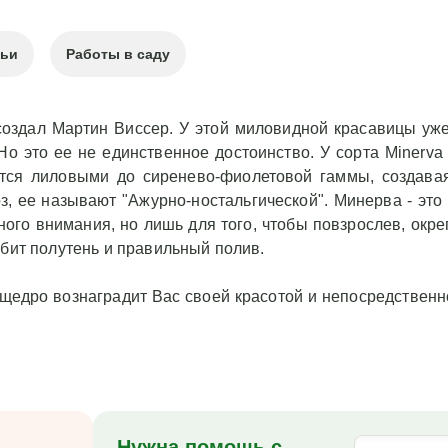
тьи
Работы в саду
оздал Мартин Виссер. У этой миловидной красавицы уже 
 Но это ее не единственное достоинство. У сорта Minerv
ятся лиловыми до сиренево-фиолетовой гаммы, создава
, ее называют "Ажурно-ностальгической". Минерва - это
ного внимания, но лишь для того, чтобы повзрослев, окре
юбит полутень и правильный полив.
щедро вознаградит Вас своей красотой и непосредственно
Нужна помощь с