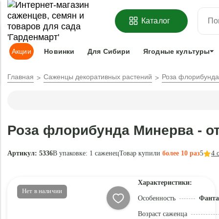
ОФОРМИТЬ
ПРЕДЗАКАЗ
=
З
Каталог
Адрес доставки:
Москва
Доставка и оплата
Гарантии
Под
Акции
Новинки
Для Сибири
Ягодные культуры
Главная
Саженцы декоративных растений
Роза флорибунд
Роза флорибунда Минерва - 
Артикул: 5336
В упаковке:
1 саженец
Товар купили
более 10 раз
5
4
о
Характеристики:
Нет в наличии
Особенность
Фанта
Возраст саженца