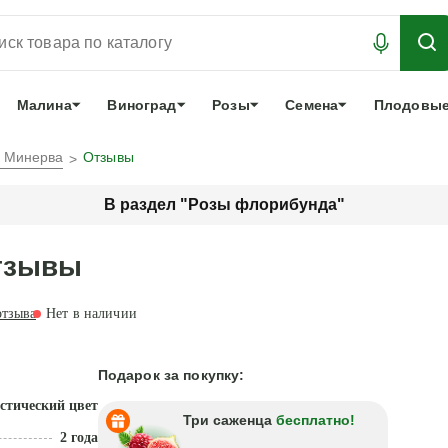
АБРОНИРОВАТЬ
ЛУЧШЕЕ
арочный сертификат
О нас
Еще
Малина
Виноград
Розы
Семена
Плодовые
а Минерва
Отзывы
В раздел "Розы флорибунда"
отзывы
тзыва
Нет в наличии
Подарок за покупку:
стический цвет
Три саженца
бесплатно!
2 года