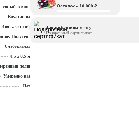
Осталось 10 000 ₽
твенный земляной ком
Rosa canina
 Июнь, Сентябрь - Ноябрь
Дарите близким мечту!
Подарочный сертификат
лнце, Полутень
Слабокислая (5,1 - 5,5)
0,5 x 0,5 м
меренный полив
Умеренно разрастается
Нет