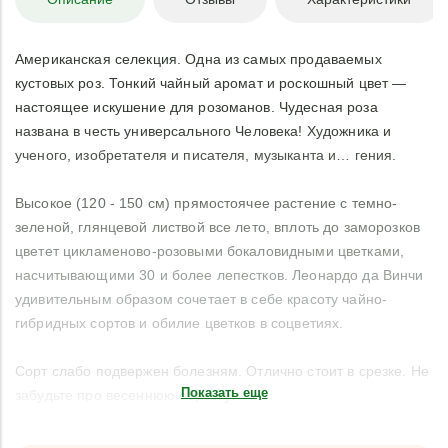
Американская селекция. Одна из самых продаваемых
кустовых роз. Тонкий чайный аромат и роскошный цвет —
настоящее искушение для розоманов. Чудесная роза
названа в честь универсального Человека! Художника и
ученого, изобретателя и писателя, музыканта и… гения.
Высокое (120 - 150 см) прямостоячее растение с темно-
зеленой, глянцевой листвой все лето, вплоть до заморозков
цветет цикламеново-розовыми бокаловидными цветками,
насчитывающими 30 и более лепестков. Леонардо да Винчи
удивительным образом сочетает в себе красоту чайно-
гибридных сортов и обилие цветков в соцветиях.
Сорт слабо подвержен болезням. Отлично стоит в срезке. Не
Показать еще
забудьте про весеннюю обрезку!