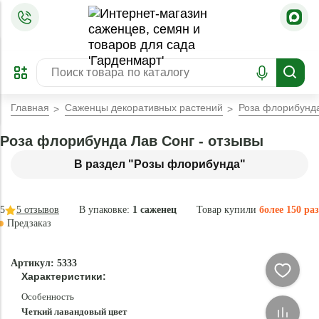
=
ОФОРМИТЬ
ЗАБРОНИРОВАТЬ
ПРЕДЗАКАЗ
ЛУЧШЕЕ
Главная
Саженцы декоративных растений
Роза флорибунда
Роза флорибунда Лав Сонг - отзывы
В раздел "Розы флорибунда"
5
5
отзывов
В упаковке:
1 саженец
Товар купили
более 150 раз
Предзаказ
–30 °
-
Артикул: 5333
78
Характеристики:
%
Особенность
Четкий лавандовый цвет