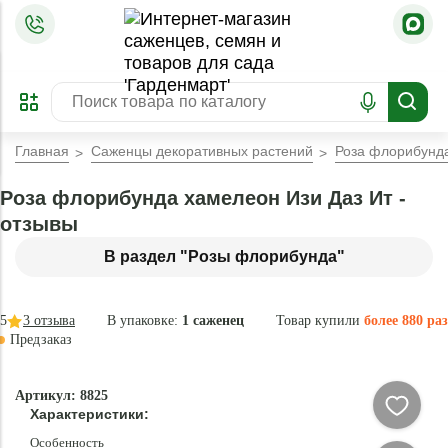
=
ОФОРМИТЬ
ЗАБРОНИРОВАТЬ
ПРЕДЗАКАЗ
ЛУЧШЕЕ
Главная
Саженцы декоративных растений
Роза флорибунда
Роза флорибунда хамелеон Изи Даз Ит -
отзывы
В раздел "Розы флорибунда"
5
3
отзыва
В упаковке:
1 саженец
Товар купили
более 880 раз
Предзаказ
–30 °
Эксклюзив
Артикул: 8825
- 78 %
Характеристики:
Особенность