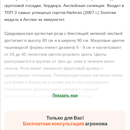
групповой посадки, бордюра. Английская селекция. Входит в
ТОП-3 самых успешных сортов Harknes (2007 г.) Золотая
медаль в Англии за иммунитет.
Среднерослая кустистая роза с блестящей зеленой листвой
достигает в высоту 80 см и в ширину 90 см. Махровые цветки
чашевидной формы имеют диаметр 6 - 8 см и насчитывают
от 26 до 40 лепестков светло-розового цвета. Цветы
распускаются в группах от трех до семи в течение всего
сезона. Роза имеет умеренно фруктовый аромат с
цитрусовыми оттенками. Повторноцветущее растение очень
устойчиво к болезням и может расти без регулярного
опрыскивания фунгицидами, обладает хорошей
Показать еще
зимостойкостью, но требует укрытия на зиму.
Только для Вас!
Бесплатная консультация
агронома