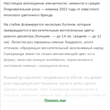
Настоящее воплощение элегантности, нежности и грации.
Очаровательная роза — новинка 2022 года от известного
японского цветочного бренда.
На стебле формируется несколько бутонов, которые
превращаются в восхитительные мечтательные цветы
разного диаметра (большие — до 14 см, средние — до 12
см). Лепестки роз окрашены смесью бордового, алого
оттенков, образующих восхитительный эксклюзивный наряд.
Самарканда имеет не только впечатляющий цвет, но и
форму: лепестки изящно изгибаются, переплетаются,
напоминая нежные, струящиеся волны.
Розовый куст достигает средней высоты 100 см, что делает
розу подходящей для бордюров, клумб и любых других
садовых композиций. Сорт Самарканда хорошо растет в
полутени, переносит сильную жару, демонстрирует отличную
Показать еще
устойчивость к болезням.