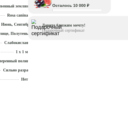
Осталось 10 000 ₽
твенный земляной ком
Rosa canina
 Июнь, Сентябрь - Ноябрь
Дарите близким мечту!
Подарочный сертификат
лнце, Полутень
Слабокислая (5,1 - 5,5)
1 x 1 м
меренный полив
Сильно разрастается
Нет