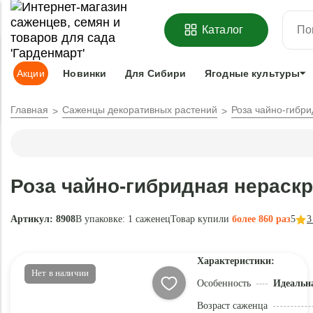
ОФОРМИТЬ
ПРЕДЗАКАЗ
=
З
Каталог
Адрес доставки:
Москва
Доставка и оплата
Гарантии
Под
Акции
Новинки
Для Сибири
Ягодные культуры
Главная
Саженцы декоративных растений
Роза чайно-гибр
Роза чайно-гибридная нераск
Артикул: 8908
В упаковке:
1 саженец
Товар купили
более 860 раз
5
3
Характеристики:
Нет в наличии
Особенность
Идеальн
Возраст саженца