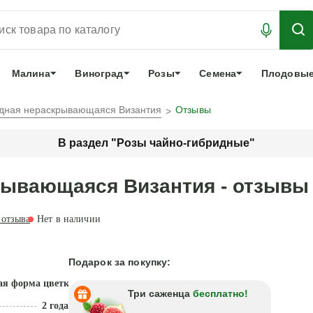
АБРОНИРОВАТЬ
ЛУЧШЕЕ
арочный сертификат
О нас
Еще
Малина
Виноград
Розы
Семена
Плодовые
идная нераскрывающаяся Византия
Отзывы
В раздел "Розы чайно-гибридные"
рывающаяся Византия - отзывы
отзыва
Нет в наличии
Подарок за покупку:
ая форма цветка
Три саженца
бесплатно!
2 года