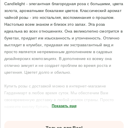
Candlelight - элегантная благородная роза с большими, цвета
золота, ароматными бокалами цветов. Классический аромат
чайной розы - это ностальгия, воспоминания о прошлом.
Настолько всем знаком и близок это запах. Эта роза
идеальна во всех отношениях. Она великолепно смотрится в
букетах, придает им изысканность и утонченность. Отлично
выглядит в клумбах, придавая им экстравагантный вид и
просто является непременным дополнением в садовых
дизайнерских композициях. В дополнение ко всему она
отлично зимует и не создает проблем во время роста и
цветения. Цветет долго и обильно.
Купить розы с доставкой можно в интернет-магазине
Гарденмарт в любое время суток. Мы обеспечим Вам
своевременную доставку в любой уголок страны. Просто
Показать еще
нажмите кнопку Купить.