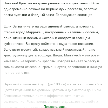
Новинка! Красота на грани реального и ирреального. Роза
одновременно похожа на первые лучи рассвета, золотые
пески пустыни и бледный закат. Голландская селекция.
Если Вы взглянете на распущенный цветок, а потом на
старый город Марракеш, построенный из глины и соломы,
припыленный песками Сахары и обогретый солнцем
субтропиков, Вы сразу поймете, откуда такое название.
Золотисто-песочный, какао, пыльный персиковый... а по
краю румянец цвета восхода. Да-да, Marrakech – это роза-
хамелеон невероятной красоты, которая меняет окраску в
зависимости от сезона, времени суток, освещения и никогда
не повторяется.
Взрослый компактный куст (до 100 см) и с июня по сентябрь
цветет крупными махровыми цветками диаметром до 15 см.
Глянцевые темные листья эффектно оттеняют их
великолепие. Розы, которые отлично держатся на стеблях,
Показать еще
подходят для флористических изысков.