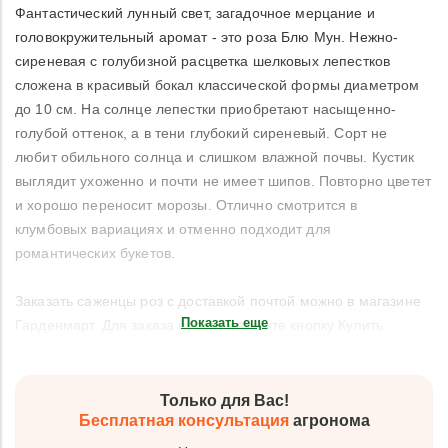
Фантастический лунный свет, загадочное мерцание и
головокружительный аромат - это роза Блю Мун. Нежно-
сиреневая с голубизной расцветка шелковых лепестков
сложена в красивый бокал классической формы диаметром
до 10 см. На солнце лепестки приобретают насыщенно-
голубой оттенок, а в тени глубокий сиреневый. Сорт не
любит обильного солнца и слишком влажной почвы. Кустик
выглядит ухоженно и почти не имеет шипов. Повторно цветет
и хорошо переносит морозы. Отлично смотрится в
клумбовых вариациях и отменно подходит для
романтических букетов.
Заказать саженцы роз с доставкой почтой можно в магазине
Показать еще
Гарденмарт. Для заказа просто нажмите кнопку Купить.
Только для Вас!
Бесплатная консультация
агронома