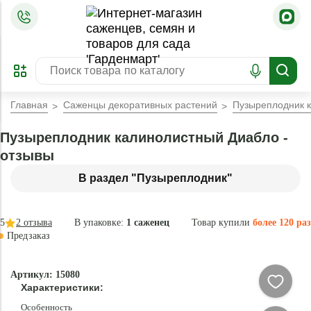
=
ОФОРМИТЬ
ЗАБРОНИРОВАТЬ
ПРЕДЗАКАЗ
ЛУЧШЕЕ
Главная
Саженцы декоративных растений
Пузыреплодник 
Пузыреплодник калинолистный Диабло -
отзывы
В раздел "Пузыреплодник"
5
2
отзыва
В упаковке:
1 саженец
Товар купили
более 120 раз
Предзаказ
–40 °
-
Артикул: 15080
49
Характеристики:
%
Особенность