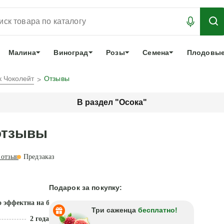
АБРОНИРОВАТЬ
ЛУЧШЕЕ
арочный сертификат
О нас
Еще
Малина
Виноград
Розы
Семена
Плодовые
к Чоколейт
Отзывы
В раздел "Осока"
 отзывы
отзыв
Предзаказ
Подарок за покупку:
о эффектна на балконах
Три саженца
бесплатно!
2 года