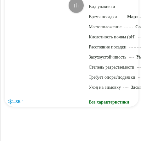
Вид упаковки
Время посадки
Март -
Местоположение
Со
Кислотность почвы (pH)
Расстояние посадки
Засухоустойчивость
У
Степень разрастаемости
Требует опоры/подвязки
Уход на зимовку
Засы
–35 °
Все характеристики