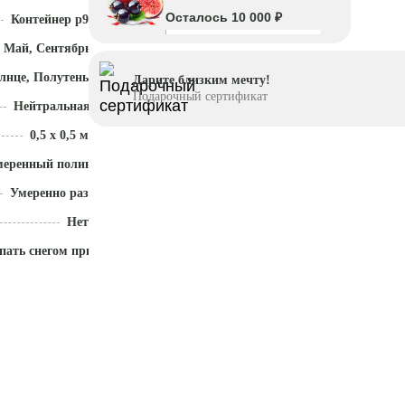
Осталось 10 000 ₽
Контейнер p9
 Май, Сентябрь - Ноябрь
лнце, Полутень
Дарите близким мечту!
Подарочный сертификат
Нейтральная (5,5 - 7)
0,5 x 0,5 м
меренный полив
Умеренно разрастается
Нет
пать снегом приствольный круг