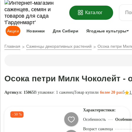
ОФОРМИТЬ
ПРЕДЗАКАЗ
=
З
Каталог
Адрес доставки:
Москва
Доставка и оплата
Гарантии
Под
Акции
Новинки
Для Сибири
Ягодные культуры
Главная
Саженцы декоративных растений
Осока петри Мил
Осока петри Милк Чоколейт -
Артикул: 15065
В упаковке:
1 саженец
Товар купили
более 20 раз
5
1
Характеристики:
- 50 %
Особенность
Особенн
Возраст саженца