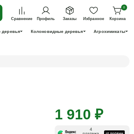
ДЛЯ ТЕХ, КТО УСПЕЕТ!
0
+7 991 898 83 30
Сравнение
Профиль
Заказы
Избранное
Корзина
 деревья
Колоновидные деревья
Агрохимикаты
1 910 ₽
4
платежа