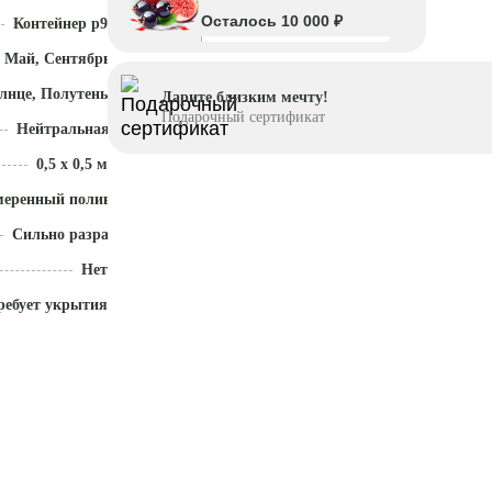
Осталось 10 000 ₽
Контейнер p9
 Май, Сентябрь - Ноябрь
лнце, Полутень
Дарите близким мечту!
Подарочный сертификат
Нейтральная (5,5 - 7)
0,5 x 0,5 м
меренный полив
Сильно разрастается
Нет
ребует укрытия