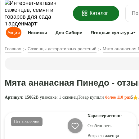
ОФОРМИТЬ
ПРЕДЗАКАЗ
=
З
Каталог
Адрес доставки:
Москва
Доставка и оплата
Гарантии
Под
Акции
Новинки
Для Сибири
Ягодные культуры
Главная
Саженцы декоративных растений
Мята ананасная 
Мята ананасная Пинедо - отз
Артикул: 15062
В упаковке:
1 саженец
Товар купили
более 110 раз
5
Характеристики:
Нет в наличии
Особенность
Возраст саженца