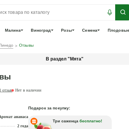
АБРОНИРОВАТЬ
ЛУЧШЕЕ
арочный сертификат
О нас
Еще
Малина
Виноград
Розы
Семена
Плодовые
Пинедо
Отзывы
В раздел "Мята"
ывы
1
отзыв
Нет в наличии
Подарок за покупку:
Аромат ананаса
Три саженца
бесплатно!
2 года