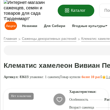
ОФОРМИТЬ
ПРЕДЗАКАЗ
=
З
Каталог
Адрес доставки:
Москва
Доставка и оплата
Гарантии
Под
Акции
Новинки
Для Сибири
Ягодные культуры
Главная
Саженцы декоративных растений
Клематис хамеле
Клематис хамелеон Вивиан Пе
Артикул: 8361
В упаковке:
1 саженец
Товар купили
более 10 раз
5
1
о
Характеристики:
Нет в наличии
Особенность
Рас
Возраст саженца