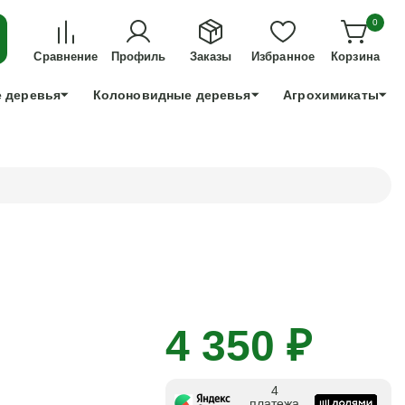
ДЛЯ ТЕХ, КТО УСПЕЕТ!
0
+7 991 898 83 30
Сравнение
Профиль
Заказы
Избранное
Корзина
 деревья
Колоновидные деревья
Агрохимикаты
4 350 ₽
4
платежа