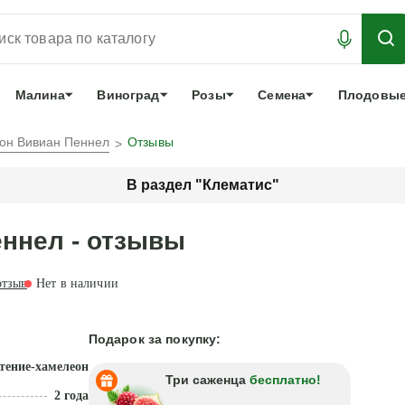
АБРОНИРОВАТЬ
ЛУЧШЕЕ
арочный сертификат
О нас
Еще
Малина
Виноград
Розы
Семена
Плодовые
он Вивиан Пеннел
Отзывы
В раздел "Клематис"
ннел - отзывы
тзыв
Нет в наличии
Подарок за покупку:
тение-хамелеон
Три саженца
бесплатно!
2 года