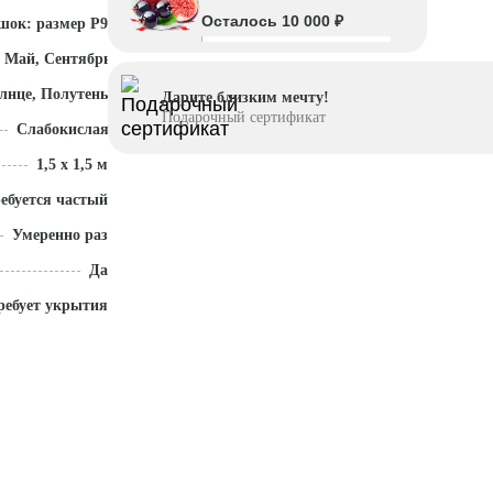
Осталось 10 000 ₽
шок: размер P9
 Май, Сентябрь - Ноябрь
лнце, Полутень
Дарите близким мечту!
Подарочный сертификат
Слабокислая (5,1-5,5)
1,5 x 1,5 м
ебуется частый полив
Умеренно разрастается
Да
ребует укрытия