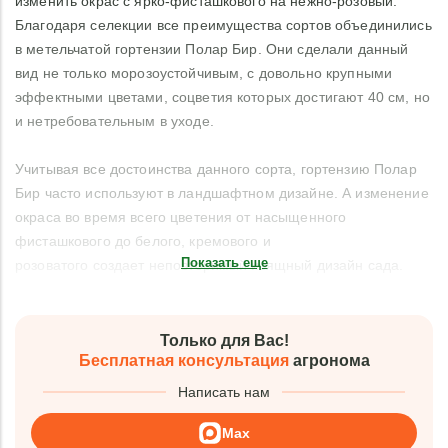
изменить окрас с ярко-фисташкового на нежно-розовый.
Благодаря селекции все преимущества сортов объединились
в метельчатой гортензии Полар Бир. Они сделали данный
вид не только морозоустойчивым, с довольно крупными
эффектными цветами, соцветия которых достигают 40 см, но
и нетребовательным в уходе.
Учитывая все достоинства данного сорта, гортензию Полар
Бир часто используют в ландшафтном дизайне. А изменение
окраса во время всего цветения от насыщенного
фисташкового до белого, кремового и
Показать еще
розоватого создает неповторимый изящный дизайн сада.
Только для Вас!
Бесплатная консультация
агронома
Написать нам
Max