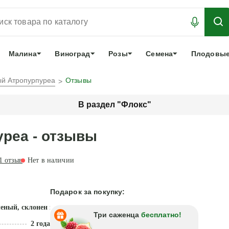
АБРОНИРОВАТЬ
ЛУЧШЕЕ
арочный сертификат
О нас
Еще
Малина
Виноград
Розы
Семена
Плодовые
й Атропурпуреа
Отзывы
В раздел "Флокс"
реа - отзывы
1
отзыв
Нет в наличии
Подарок за покупку:
леный, склонен к вторичному цветению
Три саженца
бесплатно!
2 года