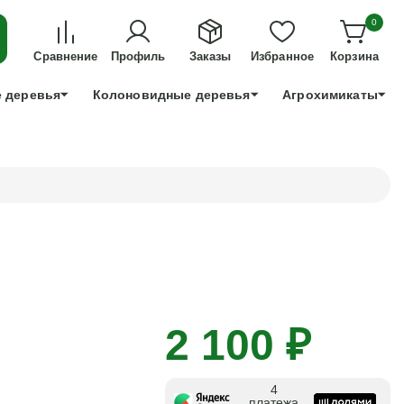
ДЛЯ ТЕХ, КТО УСПЕЕТ!
0
+7 991 898 83 30
Сравнение
Профиль
Заказы
Избранное
Корзина
 деревья
Колоновидные деревья
Агрохимикаты
2 100 ₽
4
платежа