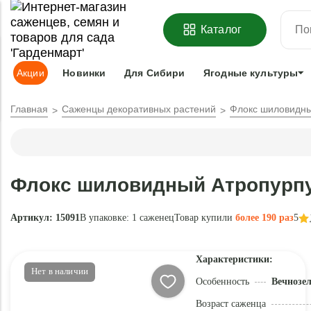
ОФОРМИТЬ
ПРЕДЗАКАЗ
=
З
Каталог
Адрес доставки:
Москва
Доставка и оплата
Гарантии
Под
Акции
Новинки
Для Сибири
Ягодные культуры
Главная
Саженцы декоративных растений
Флокс шиловидны
Флокс шиловидный Атропурпу
Артикул: 15091
В упаковке:
1 саженец
Товар купили
более 190 раз
5
Характеристики:
Нет в наличии
Особенность
Вечнозе
Возраст саженца