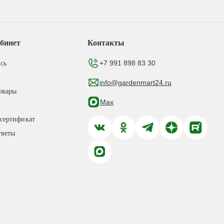
бинет
Контакты
+7 991 898 83 30
сь
info@gardenmart24.ru
овары
Max
сертификат
тветы