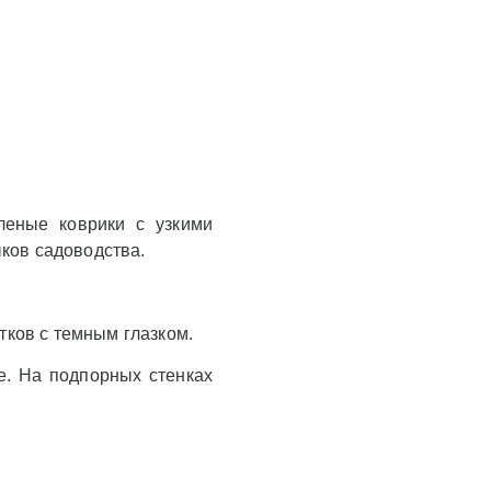
леные коврики с узкими
ков садоводства.
тков с темным глазком.
е. На подпорных стенках