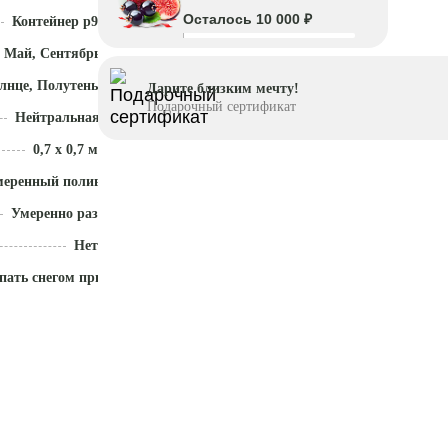
Осталось 10 000 ₽
Контейнер p9
 Май, Сентябрь - Ноябрь
лнце, Полутень
Дарите близким мечту!
Подарочный сертификат
Нейтральная (5,5 - 7)
0,7 x 0,7 м
меренный полив
Умеренно разрастается
Нет
пать снегом приствольный круг