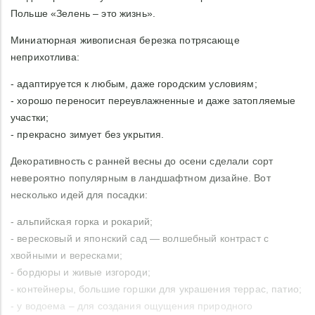
Польше «Зелень – это жизнь».
Миниатюрная живописная березка потрясающе
неприхотлива:
- адаптируется к любым, даже городским условиям;
- хорошо переносит переувлажненные и даже затопляемые
участки;
- прекрасно зимует без укрытия.
Декоративность с ранней весны до осени сделали сорт
невероятно популярным в ландшафтном дизайне. Вот
несколько идей для посадки:
- альпийская горка и рокарий;
- вересковый и японский сад — волшебный контраст с
хвойными и вересками;
- бордюры и живые изгороди;
- контейнеры, большие горшки для украшения террас, патио;
- у водоема – для создания ощущения природного