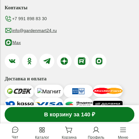
Контакты
+7 991 898 83 30
info@gardenmart24.ru
Max
Доставка и оплата
-
1
В корзину за 140 ₽
товар
в корзине
+
© 2019-2026 ООО «ГАРДЕНМАРТ24»
Чат
Каталог
Корзина
Профиль
Меню