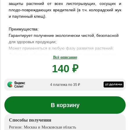
защиты растений от всех листогрызущих, сосущих и
плодо-повреждающих вредителей (в т.ч. колорад­ский жук
и паутинный клещ).
Преимущества:
Гарантирует получение экологически чистой, безопасной
для здоровья продукции;
Может применяться в любую фазу развития растений;
Действует избирательно в отношении широкого спектра
Всё описание
вредителей;
140 ₽
Не накапливается в плодах.
Препарат кишечного действия, содержащий бактерии
Bacilius Thuringiensis var. Thuringiensis, а также
4 платежа по 35 ₽
продуцируемые ими в процессе производственного
культивирования белковые кристаллы (б-эндотоксин и р-
экзотоксин).
В корзину
Битоксибациллин вызывает угнетение секреции
пищеварительных ферментов и нарушение функции
Способы получения
кишечника вредителей, ингибирует питание, нарушает
Регион:
Москва и Московская область