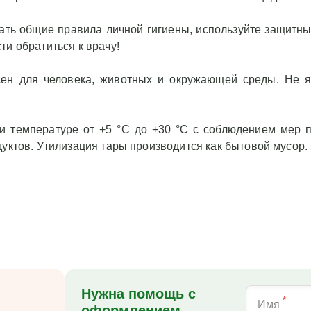
вьев:
внести
0 см в грунт по
ть общие правила личной гигиены, используйте защитные
ьного круга
ти обратиться к врачу!
сен для человека, животных и окружающей среды. Не я
для личных
рный полив,
и температуре от +5 °C до +30 °C с соблюдением мер 
дуктов. Утилизация тары производится как бытовой мусор.
опрепаратами,
растений. Не
мическими
катами!
и во время
юдать общие
, используйте
Нужна помощь с
 перчатки. При
*
Имя
оформлением
ыть водой, при