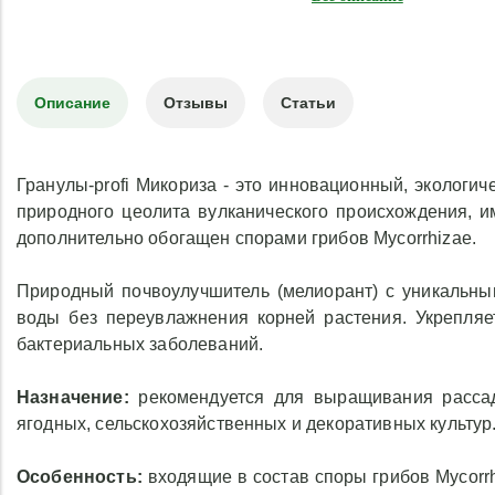
выращивания рассады,
подкормки растений
черенков - овощных, пл
сельскохозяйственных и
Описание
Отзывы
Статьи
культур. Не содержит
гербицидов, ускорит
фитогормонов.
Гранулы-profi Микориза - это инновационный, экологи
природного цеолита вулканического происхождения, 
Особенность:
входящ
дополнительно обогащен спорами грибов Mycorrhizae.
споры г
Mycorrhizae обеспечи
хорошее питание, м
Природный почвоулучшитель (мелиорант) с уникальны
развитие корневой сист
воды без переувлажнения корней растения. Укрепляе
корни растения от
бактериальных заболеваний.
улучшают переносимост
пересадке.
Назначение:
рекомендуется для выращивания рассады
ягодных, сельскохозяйственных и декоративных культур
Состав:
природны
вулканического происх
Особенность:
входящие в состав споры грибов Mycorr
mycorrhizae.