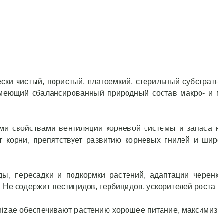
 пересадки и
, адаптации
одово-ягодных,
 декоративных
 пестицидов,
елей роста и
чески чистый, пористый, влагоемкий, стерильный субстра
имеющий сбалансированный природный состав макро- и 
ие в состав
рибов
вают растению
аксимизируют
ми свойствами вентиляции корневой системы и запаса 
емы, защищают
т корни, препятствует развитию корневых гнилей и шир
 патогенов,
ь стресса при
, пересадки и подкормки растений, адаптации черенк
. Не содержит пестицидов, гербицидов, ускорителей роста
й цеолит
ождения 100%,
hizae обеспечивают растению хорошее питание, максимиз