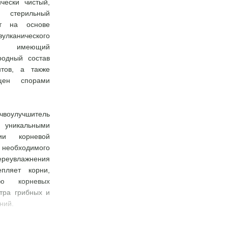
чески чистый,
, стерильный
нт на основе
улканического
, имеющий
родный состав
тов, а также
ащен спорами
улучшитель
никальными
ции корневой
еобходимого
ереувлажнения
епляет корни,
тию корневых
тра грибных и
ний.
дуется для