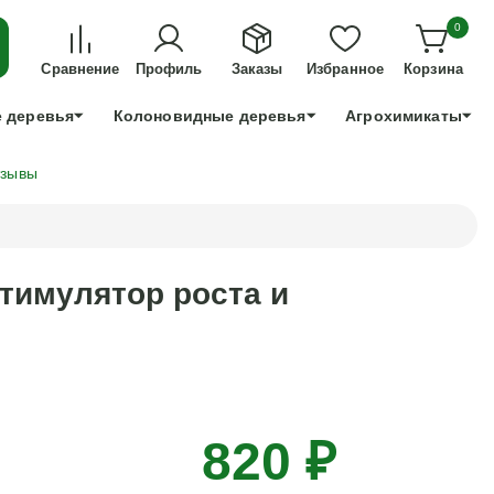
ДЛЯ ТЕХ, КТО УСПЕЕТ!
0
+7 991 898 83 30
Сравнение
Профиль
Заказы
Избранное
Корзина
 деревья
Колоновидные деревья
Агрохимикаты
зывы
тимулятор роста и
820 ₽