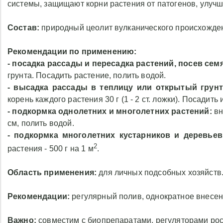
системы, защищают корни растения от патогенов, улучш
Рекомендации по прим
- посадка рассады 
Состав:
природный цеолит вулканического происхожден
растений, посев семя
питательную смесь - см
Рекомендации по применению:
profi 30 г (1 - 2 ст. ложк
- посадка рассады и пересадка растений, посев сем
Посадить растение, поли
грунта. Посадить растение, полить водой.
- высадка рассады в
- высадка рассады в теплицу или открытый грунт
открытый грунт:
опудр
корень каждого растения 30 г (1 - 2 ст. ложки). Посадить
ком куста рассады, вн
- подкормка однолетних и многолетних растений:
вн
profi в лунки прямо под
см, полить водой.
растения 30 г (1 - 2
- подкормка многолетних кустарников и деревьев
Посадить и прикопать ра
2
водой.
растения - 500 г на 1 м
.
- подкормка одн
многолетних растен
Область применения:
для личных подсобных хозяйств
Гранулы-profi 30 г (1 
вокруг растения, п
Рекомендации:
регулярный полив, однократное внесен
глубину 3 - 5 см, полить 
- подкормка мн
Важно:
совместим с биопрепаратами, регуляторами рос