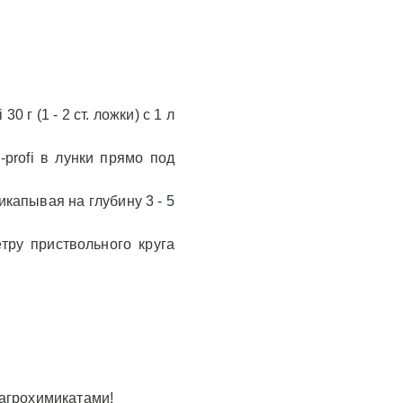
 г (1 - 2 ст. ложки) с 1 л
profi в лунки прямо под
рикапывая на глубину 3 - 5
тру приствольного круга
 агрохимикатами!