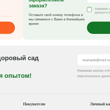
заказа?
я к врачу!
Нажимая «
данных и 
Оставьте свой номер телефона и
(не опасен).
мы свяжемся с Вами в ближайшее
для человека,
время
ей среды. Не
цидом или
нить в сухом
ературе от +5
доровый сад
людением мер
и в закрытой
т лекарств и
Нажимая кнопку от
я опытом!
илизация тары
персональных данн
й мусор.
.
ничен.
Покупателю
Личный ка