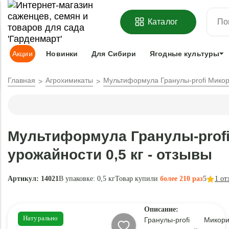
ОФОРМИТЬ
ПРЕДЗАКАЗ
=
З
Каталог
Адрес доставки:
Москва
Доставка и оплата
Гарантии
Под
Акции
Новинки
Для Сибири
Ягодные культуры
Главная
Агрохимикаты
Мультиформула Гранулы-profi Микори
Мультиформула Гранулы-profi
урожайности 0,5 кг - отзывы
Артикул: 14021
В упаковке:
0,5 кг
Товар купили
более 210 раз
5
1
от
Описание:
Натурально
Гранулы-profi Мик