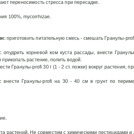
ают переносимость стресса при пересадке.
енению:
и пересадка
ия 100%, mycorrhizae.
н:
приготовить
ешать Гранулы-
и) с 1 л грунта.
ян:
приготовить питательную смесь - смешать Гранулы-profi 30
ть водой.
 теплицу или
:
опудрить корневой ком куста рассады, внести Гранулы-
ить корневой
 и прикопать растение, полить водой.
ести Гранулы-
ести Гранулы-profi 30 г (1 - 2 ст. ложки) вокруг растения, п
 корень каждого
 ст. ложки).
:
внести Гранулы-profi на 30 - 40 см в грунт по периме
стение, полить
олетних и
ий:
внести
.
- 2 ст. ложки)
рикапывая на
ие.
водой.
оголетних
та растений. Не совместим с химическими пестицидами и