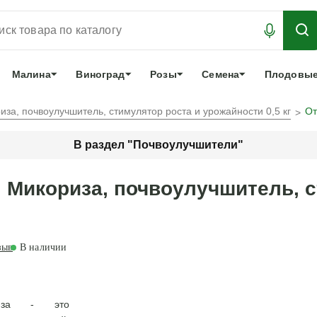
АБРОНИРОВАТЬ
ЛУЧШЕЕ
арочный сертификат
О нас
Еще
Малина
Виноград
Розы
Семена
Плодовые
за, почвоулучшитель, стимулятор роста и урожайности 0,5 кг
От
В раздел "Почвоулучшители"
 Микориза, почвоулучшитель, с
зыв
В наличии
ориза - это