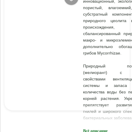
инновационный, экологи
пористый, влагоемкий
субстратный компоне
природного цеолита в
происхождения
сбалансированный при
макро- и микроэлемен
дополнительно обог
грибов Mycorrhizae.
Природный почво
(мелиорант) с у
свойствами вентиля
системы и запаса н
количества воды без п
корней растения. Укр
препятствует разви
гнилей и широкого спек
бактериальных заболева
Назначение:
рекомен
Всё описание