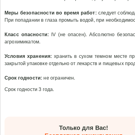
кустарников и дере
Гранулы-profi на 30 - 4
Меры безопасности во время работ:
следует соблюда
периметру приствол
При попадании в глаза промыть водой, при необходимос
2
растения - 500 г на 1 м
.
Класс опасности:
IV (не опасен). Абсолютно безопа
Область применения:
агрохимикатом.
подсобных хозяйств.
Рекомендации:
регуля
Условия хранения:
хранить в сухом темном месте пр
однократное внесение.
закрытой упаковке отдельно от лекарств и пищевых про
Важно:
совместим с би
Срок годности:
не ограничен.
регуляторами роста 
совместим с хи
Срок годности 3 года.
пестицидами и агрохими
Меры безопасност
работ:
следует собл
правила личной гигиены
Только для Вас!
защитные очки, маску и
попадании в глаза пром