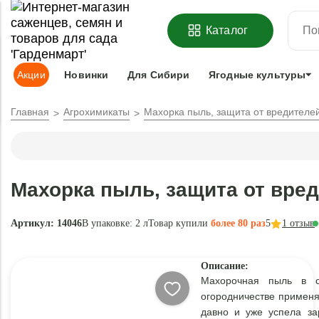
ОФОРМИТЬ
ПРЕДЗАКАЗ
=
З
Каталог
Адрес доставки:
Москва
Доставка и оплата
Гарантии
Под
Акции
Новинки
Для Сибири
Ягодные культуры
Главная
Агрохимикаты
Махорка пыль, защита от вредителей
Махорка пыль, защита от вред
Артикул: 14046
В упаковке:
2 л
Товар купили
более 80 раз
5
1
отзыв
Описание:
Махорочная пыль в с
огородничестве применя
давно и уже успела за