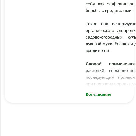
себя как эффективное
борьбы с вредителями.
Также она использует
органического удобрен
садово-огородных кул
луковой мухи, блошек и 
вредителей.
Способ применения
растений - внесение пе
последующим поливом
при появлении вредител
Всё описание