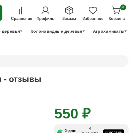
ДЛЯ ТЕХ, КТО УСПЕЕТ!
0
+7 991 898 83 30
Сравнение
Профиль
Заказы
Избранное
Корзина
 деревья
Колоновидные деревья
Агрохимикаты
л - отзывы
550 ₽
4
платежа