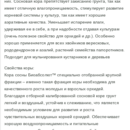
них. Сосновая кора препятствует закисанию грунта, так как
между дневными и ночными температурами. Летом в
имеет отличную влагопроницаемость, стимулирует развитие
прикорневой зоне создаются влажные и прохладные
корневой системы у культур, так как имеет хорошие
условия, способствующие лучшему росту растения; зимой
аэративные качества. Уменьшает испарение влаги,
почва лучше сохраняет тепло, уменьшается
удерживая ее в себе, а при надобности отдавая культурам
её промерзание.
(очень полезное свойство для орхидей и др.). Особенно
Подавляет рост сорняков, предотвращает попадание их
хорошо применяется для всех хвойников вересковых,
семян на почву, защищает растения от болезней и
рододендронов и азалий, растений семейства папоротников.
вредителей, размывания прикорневой зоны
поверхностным стоком воды.
Подходит для мульчирования кустарников и деревьев
Незначительно подкисляет почву. Особенно полезна
Свойства коры:
хвойным растениям, вересковым и рододендронам,
Кора сосны Биоабсолют™ специально отобранной крупной
поскольку в ней содержится грибная микориза, которая
фракции – именно такая фракция коры необходима для
способствует лучшему развитию растения.
Может оставаться на поверхности почвы 2-3 года, пока
качественного роста молодых и взрослых орхидей.
полностью не перегниет.
Благодаря отборной калиброванной сосновой коре грунт
Применение коры:
легкий и воздушный, устойчив к слеживанию, что является
Кора сосны Биоабсолют крупной фракции может
необходимым условием для развития и роста
использоваться самостоятельно или служить основой для
чувствительных воздушных корней орхидей. Обеспечивает
приготовления профессиональных почвосмесей. По
хорошую воздухопроницаемость и питательные
желанию, в зависимости от группы и вида растения,