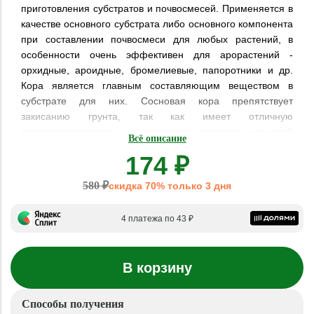
приготовления субстратов и почвосмесей. Применяется в
качестве основного субстрата либо основного компонента
при составлении почвосмеси для любых растений, в
особенности очень эффективен для арорастений -
орхидные, ароидные, бромелиевые, папоротники и др.
Кора является главным составляющим веществом в
субстрате для них. Сосновая кора препятствует
закисанию грунта, так как имеет отличную
влагопроницаемость, стимулирует развитие корневой
Всё описание
системы у культур, так как имеет хорошие аэративные
174 ₽
качества. Уменьшает испарение влаги, удерживая ее в
себе, а при надобности отдавая культурам (очень
580 ₽
скидка 70% только 3 дня
полезное свойство для орхидей и др.). Особенно хорошо
применяется для всех хвойников вересковых,
4 платежа по 43 ₽
рододендронов и азалий, растений семейства
папоротников. Подходит для мульчирования кустарников
и деревьев
В корзину
Свойства коры:
Кора сосны Биоабсолют™ специально отобранной
крупной фракции – именно такая фракция коры
Способы получения