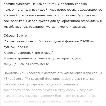
прочие субстратные компоненты. Особенно хорошо
применяется для всех хвойников вересковых, рододендронов
и азалий, растений семейства папоротников. Субстрат из
сосновой коры используется для декоративного оформления
клумб, газонов, розариев, кустарников или вазонов.
Объем: 1 литр
Состав: кора сосны отборная крупной фракции 20-30 мм,
ручной нарезки.
Класс опасности: 4 (не опасен)
Условия хранения: хранить в сухом, прохладном,
защищенном от света месте.
Примечание: В составе субстратного компонента Кора сосны
«Биоабсолют™» крупной фракции, присутствуют мелкие
частицы коры, которые в процессе хранения и
транспортировки перетираются между собой и создают
пылеобразную массу - уверяем Вас — это не мусор, и мы
тщательно просеиваем грунт перед фасовкой в пакеты.