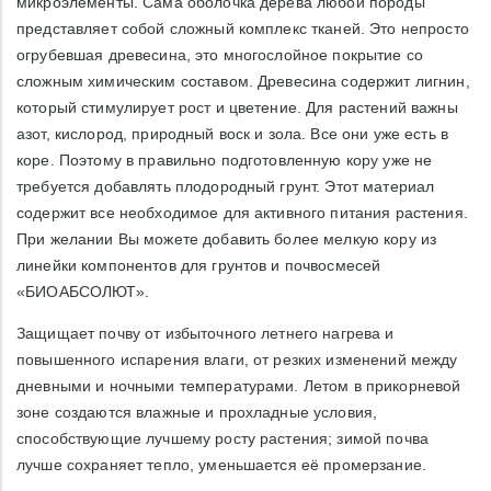
микроэлементы. Сама оболочка дерева любой породы
можно добавить в состав коры другие компоненты —
представляет собой сложный комплекс тканей. Это непросто
дренажный камень, древесный уголь, верховой торф,
огрубевшая древесина, это многослойное покрытие со
кокосовые чипсы и прочие субстратные компоненты.
сложным химическим составом. Древесина содержит лигнин,
Особенно хорошо применяется для всех хвойников
который стимулирует рост и цветение. Для растений важны
вересковых, рододендронов и азалий, растений
семейства папоротников. Субстрат из сосновой коры
азот, кислород, природный воск и зола. Все они уже есть в
используется для декоративного оформления клумб,
коре. Поэтому в правильно подготовленную кору уже не
газонов, розариев, кустарников или вазонов.
требуется добавлять плодородный грунт. Этот материал
Объем: 1 литр
содержит все необходимое для активного питания растения.
Состав: кора сосны отборная крупной фракции 20-30 мм,
При желании Вы можете добавить более мелкую кору из
ручной нарезки.
линейки компонентов для грунтов и почвосмесей
Класс опасности: 4 (не опасен)
«БИОАБСОЛЮТ».
Условия хранения: хранить в сухом, прохладном,
защищенном от света месте.
Защищает почву от избыточного летнего нагрева и
Примечание: В составе субстратного компонента Кора
повышенного испарения влаги, от резких изменений между
сосны «Биоабсолют™» крупной фракции, присутствуют
дневными и ночными температурами. Летом в прикорневой
мелкие частицы коры, которые в процессе хранения и
зоне создаются влажные и прохладные условия,
транспортировки перетираются между собой и создают
способствующие лучшему росту растения; зимой почва
пылеобразную массу - уверяем Вас — это не мусор, и мы
лучше сохраняет тепло, уменьшается её промерзание.
тщательно просеиваем грунт перед фасовкой в пакеты.