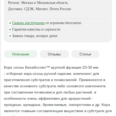
необходима для качественного роста молодых и взрослых
Регион:
Москва и Московская область
орхидей. Благодаря отборной калиброванной сосновой
Доставка:
СДЭК, Магнит, Почта России
коре грунт легкий и воздушный, устойчив к слеживанию,
что является необходимым условием для развития и
Скачать инструкцию
от агронома бесплатно
роста чувствительных воздушных корней орхидей.
Обеспечивает хорошую воздухопроницаемость и
Гарантия качества и сортности
питательные микроэлементы. Сама оболочка дерева
Замена товара, возврат денег
любой породы представляет собой сложный комплекс
тканей. Это непросто огрубевшая древесина, это
многослойное покрытие со сложным химическим
Описание
Отзывы
Статьи
составом. Древесина содержит лигнин, который
стимулирует рост и цветение. Для растений важны азот,
Кора сосны Биоабсолют™ крупной фракции 20-30 мм
кислород, природный воск и зола. Все они уже есть в
- отборная кора сосны ручной нарезки, компонент для
коре. Поэтому в правильно подготовленную кору уже не
приготовления субстратов и почвосмесей. Применяется в
требуется добавлять плодородный грунт. Этот материал
качестве основного субстрата либо основного компонента
содержит все необходимое для активного питания
при составлении почвосмеси для любых растений, в
растения. При желании Вы можете добавить более
мелкую кору из линейки компонентов для грунтов и
особенности очень эффективен для арорастений -
почвосмесей «БИОАБСОЛЮТ».
орхидные, ароидные, бромелиевые, папоротники и др. Кора
Защищает почву от избыточного летнего нагрева и
является главным составляющим веществом в субстрате для
повышенного испарения влаги, от резких изменений