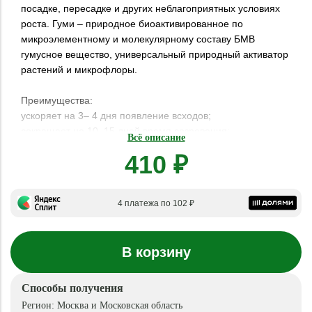
посадке, пересадке и других неблагоприятных условиях
роста. Гуми – природное биоактивированное по
микроэлементному и молекулярному составу БМВ
гумусное вещество, универсальный природный активатор
растений и микрофлоры.
Преимущества:
ускоряет на 3– 4 дня появление всходов;
сокращает на 10–15 дней время созревания;
Всё описание
способствует накоплению витаминов, сахаров и других
410 ₽
полезных веществ; улучшает вкус, цвет, аромат, качество,
экологическую чистоту и лежкость урожая;
ограждает растения от всевозможных стрессов при
4 платежа по 102 ₽
пересадке, погодных аномалиях, поражении вредителями
и болезнями;
структурирует почву, образует гумусные мостики между
В корзину
элементами питания в почве и корнями растений, в
результате на 20–30 % экономятся удобрения и
снижается потребность в поливах;
Способы получения
образует ажурные барьеры вокруг корней растений,
Регион:
Москва и Московская область