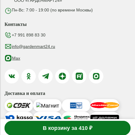
ООО «ГАРДЕНМАРТ24»
Пн-Вс: 7:00 - 19:00 (по времени Москвы)
Контакты
+7 991 898 83 30
info@gardenmart24.ru
Max
Доставка и оплата
-
1
В корзину за 410 ₽
товар
в корзине
+
© 2019-2026 ООО «ГАРДЕНМАРТ24»