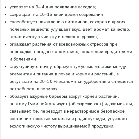
Полив 2 м2 и опрыскивание 100 м2 садово-огородных
ускоряет на 3– 4 дня появление всходов;
растений каждые 2 недели - 2 ч. ложки ( 7,5 мл) на 10 л
сокращает на 10–15 дней время созревания;
воды.
способствует накоплению витаминов, сахаров и других
полезных веществ; улучшает вкус, цвет, аромат, качество,
экологическую чистоту и лежкость урожая;
ограждает растения от всевозможных стрессов при
пересадке, погодных аномалиях, поражении вредителями
и болезнями;
структурирует почву, образует гумусные мостики между
элементами питания в почве и корнями растений, в
результате на 20–30 % экономятся удобрения и снижается
потребность в поливах;
образует ажурные барьеры вокруг корней растений,
поэтому Гуми нейтрализует (обезвреживает) ядохимикаты,
связывает, т.е. переводит в нерастворимое безопасное
состояние тяжелые металлы и радионуклиды; улучшает
экологическую чистоту выращиваемой продукции.