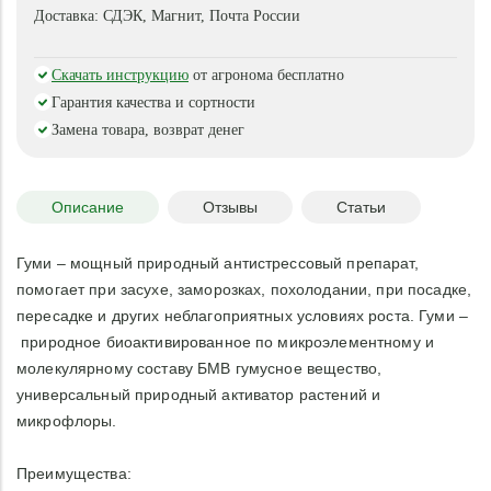
поэтому Гуми нейтрализует (обезвреживает)
Доставка:
СДЭК, Магнит, Почта России
ядохимикаты, связывает, т.е. переводит в нерастворимое
безопасное состояние тяжелые металлы и радионуклиды;
Скачать инструкцию
от агронома бесплатно
улучшает экологическую чистоту выращиваемой
продукции.
Гарантия качества и сортности
Замена товара, возврат денег
Состав: гумат натрия не менее 60%, макроэлементы -
азот, фосфор, калий; и микроэлементы природного
происхождения
Описание
Отзывы
Статьи
Норма расхода:
Гуми – мощный природный антистрессовый препарат,
Весеннее и осеннее обогащение 1 м2 почвы или
помогает при засухе, заморозках, похолодании, при посадке,
компоста гуминовыми веществами - 2 ч. ложки ( 7,5 мл)
пересадке и других неблагоприятных условиях роста. Гуми –
на 10 л воды.
природное биоактивированное по микроэлементному и
Предпосевное замачивание 100 г всех видов семян для
увеличения всхожести и активного роста - 1 капля на 100
молекулярному составу БМВ гумусное вещество,
мл воды.
универсальный природный активатор растений и
Полив и опрыскивание комнатных растений и цветов
микрофлоры.
каждые 2 недели - 2 капли на 200 мл воды.
Предпосадочная обработка ( обмакивание) 1 ведра
Преимущества:
клубней картофеля - 8 ч. ложек (30 мл) на 1 л воды.