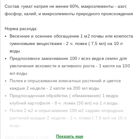
Состав: гумат натрия не менее 60%, макроэлементы - азот,
фосфор, калий; и микроэлементы природного происхождения
Норма расхода:
Весеннее и осеннее обогащение 1 м2 почвы или компоста
гуминовыми веществами - 2 ч. ложки ( 7,5 мл) на 10 л
воды.
Предпосевное замачивание 100 г всех видов семян для
увеличения всхожести и активного роста - 1 капля на 100
мл воды.
Полив и опрыскивание комнатных растений и цветов
каждые 2 недели - 2 капли на 200 мл воды.
Предпосадочная обработка ( обмакивание) 1 ведра
клубней картофеля - 8 ч. ложек (30 мл) на 1 л воды.
Полив 2 м2 и опрыскивание 100 м2 садово-огородных
растений каждые 2 недели - 2 ч. ложки ( 7,5 мл) на 10 л
воды.
Показать еще
Срок годности 3 года.