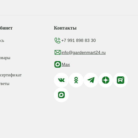
бинет
Контакты
+7 991 898 83 30
сь
info@gardenmart24.ru
овары
Max
сертификат
тветы