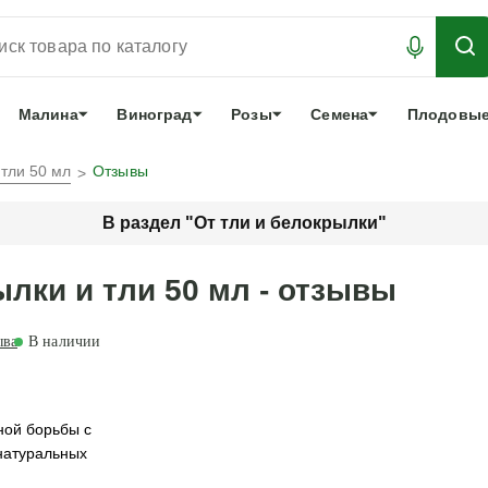
АБРОНИРОВАТЬ
ЛУЧШЕЕ
арочный сертификат
О нас
Еще
Малина
Виноград
Розы
Семена
Плодовые
тли 50 мл
Отзывы
В раздел "От тли и белокрылки"
лки и тли 50 мл - отзывы
ыва
В наличии
ной борьбы с
натуральных