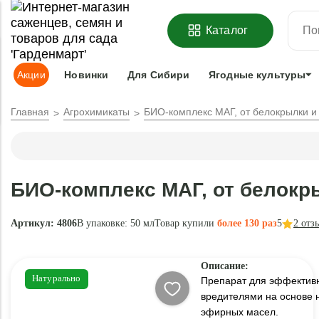
ОФОРМИТЬ
ПРЕДЗАКАЗ
=
З
Каталог
Адрес доставки:
Москва
Доставка и оплата
Гарантии
Под
Акции
Новинки
Для Сибири
Ягодные культуры
Главная
Агрохимикаты
БИО-комплекс МАГ, от белокрылки и 
БИО-комплекс МАГ, от белокры
Артикул: 4806
В упаковке:
50 мл
Товар купили
более 130 раз
5
2
отз
Описание:
Натурально
Препарат для эффектив
вредителями на основе 
эфирных масел.