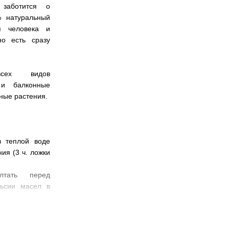
 заботится о
% натуральный
я человека и
о есть сразу
сех видов
 и балконные
ные растения.
в теплой воде
ия (3 ч. ложки
лтать перед
льсии масел в
 все растение,
ну листьев и