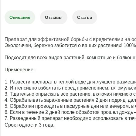
почву.
4. Обрабатывать зараже
2 дня подряд, далее дл
Описание
Отзывы
Статьи
– 1 раз в неделю.
5. Обработки проводит
дни или вечером, в 
Препарат для эффективной борьбы с вредителями на о
погоду.
Экологичен, бережно заботится о ваших растениях! 100%
6. Если в течение 
обработок прошел дожд
Подходит для всех видов растений: комнатные и балконн
повторить.
7. Разведенный препар
Применение:
использовать в течение 
1. Развести препарат в теплой воде для лучшего размешив
2. Интенсивно взболтать перед применением, т.к. эмульс
3. Тщательно опрыскать все растение, включая нижнюю ст
4. Обрабатывать зараженные растения 2 дня подряд, дал
5. Обработки проводить в пасмурные дни или вечером, в 
6. Если в течение 2 дней после обработок прошел дождь 
7. Разведенный препарат необходимо использовать в теч
Срок годности 3 года.