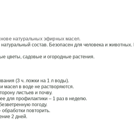
нные растения
я профилактики
ь в пасмурные
безветренную
снове натуральных эфирных масел.
 натуральный состав. Безопасен для человека и животных.
2 дней после
ь – обработки
ые цветы, садовые и огородные растения.
ат необходимо
2 дней.
ания (3 ч. ложки на 1 л воды).
ии масел в воде не растворяются.
орону листьев и почву.
ее для профилактики – 1 раз в неделю.
безветренную погоду.
– обработки повторить.
ение 2 дней.