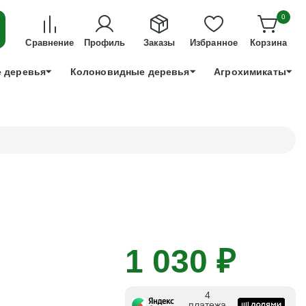
ДЛЯ ТЕХ, КТО УСПЕЕТ!
0
+7 991 898 83 30
Сравнение
Профиль
Заказы
Избранное
Корзина
 деревья
Колоновидные деревья
Агрохимикаты
1 030 ₽
4
платежа