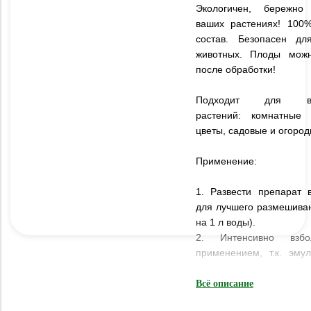
Экологичен, бережно
ваших растениях! 100
состав. Безопасен дл
животных. Плоды можн
после обработки!
Подходит для в
растений: комнатные
цветы, садовые и огород
Применение:
1. Развести препарат 
для лучшего размешиван
на 1 л воды).
2. Интенсивно взбо
применением, т.к. эму
воде не растворяются.
3. Тщательно опрыскать
Всё описание
включая нижнюю сторо