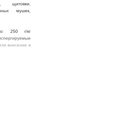
и, щитовки,
енных мушек,
во: 250 г/кг
испергируемые
или внесение в