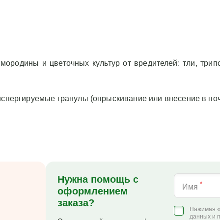
ородины и цветочных культур от вредителей: тли, трипс
испергируемые гранулы (опрыскивание или внесение в поч
Нужна помощь с
*
Имя
оформлением
заказа?
Нажимая «
данных и 