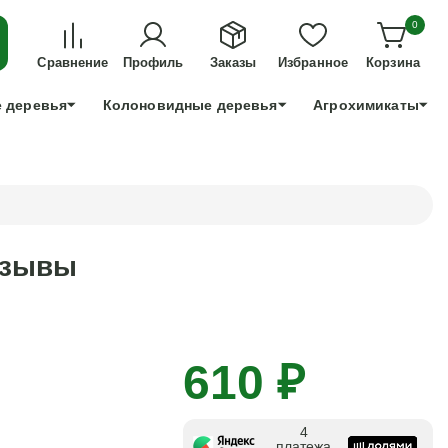
ДЛЯ ТЕХ, КТО УСПЕЕТ!
0
+7 991 898 83 30
Сравнение
Профиль
Заказы
Избранное
Корзина
 деревья
Колоновидные деревья
Агрохимикаты
отзывы
610 ₽
4
платежа