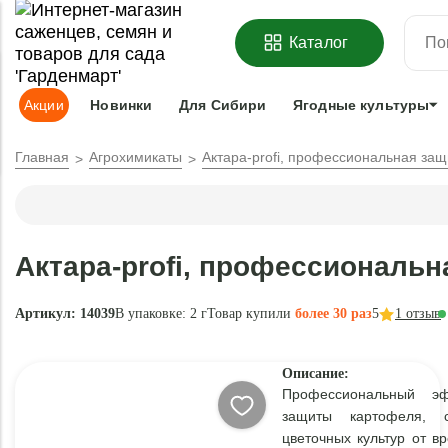
ОФОРМИТЬ
ПРЕДЗАКАЗ
=
З
Каталог
Адрес доставки:
Москва
Доставка и оплата
Гарантии
Под
Акции
Новинки
Для Сибири
Ягодные культуры
Главная
Агрохимикаты
Актара-profi, профессиональная защ
Актара-profi, профессиональн
Артикул: 14039
В упаковке:
2 г
Товар купили
более 30 раз
5
1
отзыв
Описание:
Профессиональный э
защиты картофеля, 
цветочных культур от вр