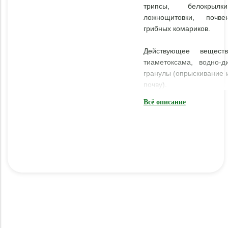
трипсы, белокрылк
ложнощитовки, почв
грибных комариков.
Действующее вещест
тиаметоксама, водно-д
гранулы (опрыскивание 
почву).
Всё описание