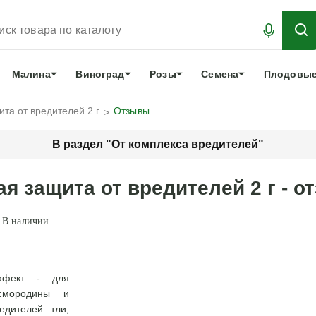
АБРОНИРОВАТЬ
ЛУЧШЕЕ
арочный сертификат
О нас
Еще
Малина
Виноград
Розы
Семена
Плодовые
ита от вредителей 2 г
Отзывы
В раздел "От комплекса вредителей"
ая защита от вредителей 2 г - 
В наличии
ффект - для
смородины и
едителей: тли,